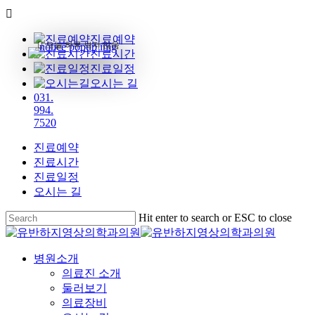
진료예약
오늘 하루 보지 않음
진료시간
진료일정
오시는 길
031.
994.
7520
진료예약
진료시간
진료일정
오시는 길
Skip
Hit enter to search or ESC to close
to
Close
main
Search
content
Menu
병원소개
의료진 소개
둘러보기
의료장비